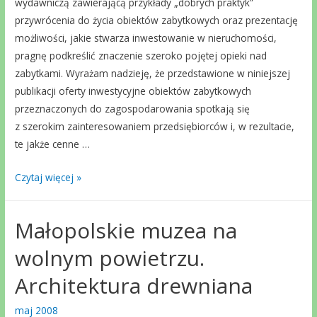
wydawniczą zawierającą przykłady „dobrych praktyk”
przywrócenia do życia obiektów zabytkowych oraz prezentację
możliwości, jakie stwarza inwestowanie w nieruchomości,
pragnę podkreślić znaczenie szeroko pojętej opieki nad
zabytkami. Wyrażam nadzieję, że przedstawione w niniejszej
publikacji oferty inwestycyjne obiektów zabytkowych
przeznaczonych do zagospodarowania spotkają się
z szerokim zainteresowaniem przedsiębiorców i, w rezultacie,
te jakże cenne …
Małopolska
Czytaj więcej »
zabytek
zadbany.
Małopolskie muzea na
Dobre
praktyki
wolnym powietrzu.
i
Architektura drewniana
oferty
inwestycyjne.
maj 2008