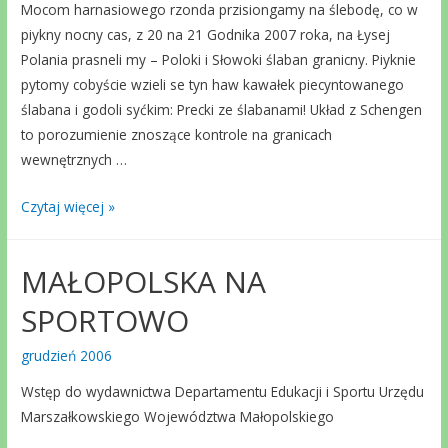
Mocom harnasiowego rzonda przisiongamy na ślebodę, co w
piykny nocny cas, z 20 na 21 Godnika 2007 roka, na Łysej
Polania prasneli my – Poloki i Słowoki ślaban granicny. Piyknie
pytomy cobyście wzieli se tyn haw kawałek piecyntowanego
ślabana i godoli syćkim: Precki ze ślabanami! Układ z Schengen
to porozumienie znoszące kontrole na granicach
wewnętrznych …
Polska
Czytaj więcej »
dołączyła
do
MAŁOPOLSKA NA
strefy
Schengen
SPORTOWO
grudzień 2006
Wstęp do wydawnictwa Departamentu Edukacji i Sportu Urzędu
Marszałkowskiego Województwa Małopolskiego