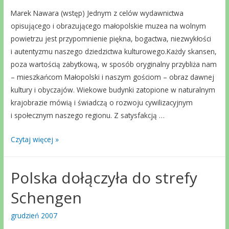
Marek Nawara (wstęp) Jednym z celów wydawnictwa
opisującego i obrazującego małopolskie muzea na wolnym
powietrzu jest przypomnienie piękna, bogactwa, niezwykłości
i autentyzmu naszego dziedzictwa kulturowego.Każdy skansen,
poza wartością zabytkową, w sposób oryginalny przybliża nam
– mieszkańcom Małopolski i naszym gościom – obraz dawnej
kultury i obyczajów. Wiekowe budynki zatopione w naturalnym
krajobrazie mówią i świadczą o rozwoju cywilizacyjnym
i społecznym naszego regionu. Z satysfakcją …
Małopolskie
Czytaj więcej »
muzea
na
Polska dołączyła do strefy
wolnym
powietrzu.
Schengen
Architektura
drewniana
grudzień 2007