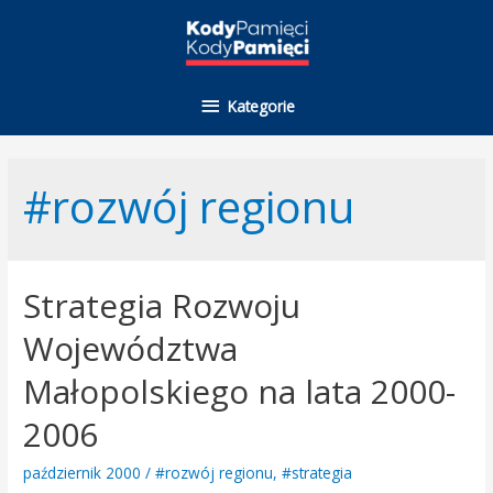
Kategorie
Kategorie
#rozwój regionu
Strategia Rozwoju
Województwa
Małopolskiego na lata 2000-
2006
październik 2000
/
#rozwój regionu
,
#strategia